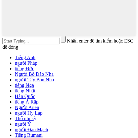
Nhấn enter để tìm kiếm hoặc ESC
để đóng
Tiếng Anh
người Pháp
tiếng Đức
Người Bồ Đào Nha
người Tây Ban Nha
tiếng Nga
tiếng Nhật
Hàn Quốc
tiếng Ả Rập
Người Ailen
người Hy Lạp
Thổ nhĩ kỳ
người Ý
người Đan Mạch
Tiếng Rumani