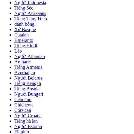
Người Indonesia
Tiếng Séc
Người Afrikaans
Tiếng Thụy Điển
đánh bóng
Xứ Basque
Catalan
Esperanto
Tiếng Hindi
Lào
Người Albanian
Amharic
Tiếng Armenia
Azerbaijan
Người Belarus
Tiếng Bengali
Tiếng Bosnia
Người Bungari
Cebuano
Chichewa
Corsican
Người Croatia
Tiếng hà lan
Người Estonia
Filipino