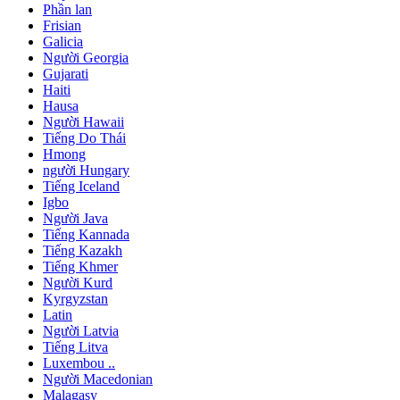
Phần lan
Frisian
Galicia
Người Georgia
Gujarati
Haiti
Hausa
Người Hawaii
Tiếng Do Thái
Hmong
người Hungary
Tiếng Iceland
Igbo
Người Java
Tiếng Kannada
Tiếng Kazakh
Tiếng Khmer
Người Kurd
Kyrgyzstan
Latin
Người Latvia
Tiếng Litva
Luxembou ..
Người Macedonian
Malagasy