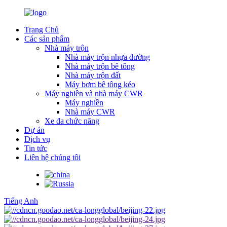
Trang Chủ
Các sản phẩm
Nhà máy trộn
Nhà máy trộn nhựa đường
Nhà máy trộn bê tông
Nhà máy trộn đất
Máy bơm bê tông kéo
Máy nghiền và nhà máy CWR
Máy nghiền
Nhà máy CWR
Xe đa chức năng
Dự án
Dịch vụ
Tin tức
Liên hệ chúng tôi
Tiếng Anh