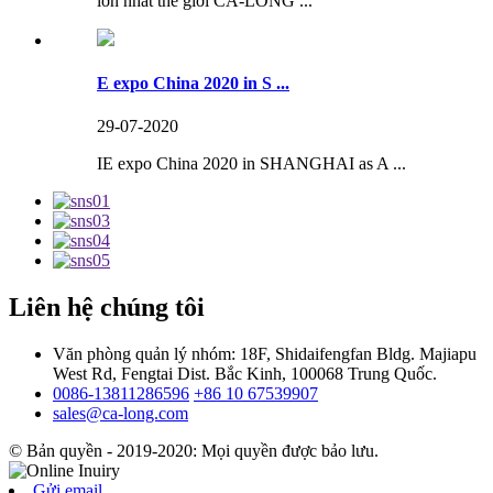
lớn nhất thế giới CA-LONG ...
E expo China 2020 in S ...
29-07-2020
IE expo China 2020 in SHANGHAI as A ...
Liên hệ chúng tôi
Văn phòng quản lý nhóm: 18F, Shidaifengfan Bldg. Majiapu
West Rd, Fengtai Dist. Bắc Kinh, 100068 Trung Quốc.
0086-13811286596
+86 10 67539907
sales@ca-long.com
© Bản quyền - 2019-2020: Mọi quyền được bảo lưu.
Gửi email