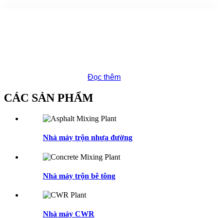
Ca-long Engineering Machinery Co., Ltd. là một công ty liên
doanh của Canada chuyên về R&D và sản xuất máy móc
đường bộ với lịch sử 20 năm. Nhãn hiệu của chúng tôi đã
được đăng ký tại Trung Quốc, Nga và các quận khác. Sản
phẩm chính bao gồm trạm trộn bê tông tĩnh (từ 56 tấn đến
600 tấn / giờ), trạm trộn bê tông nhựa di động (từ 80 tấn đến
160 tấn / giờ), trạm trộn bê tông (từ 60 m3 / h đến 180 m3 / h),
trạm trộn đất / xi măng…
Đọc thêm
CÁC SẢN PHẨM
Nhà máy trộn nhựa đường
Nhà máy trộn bê tông
Nhà máy CWR