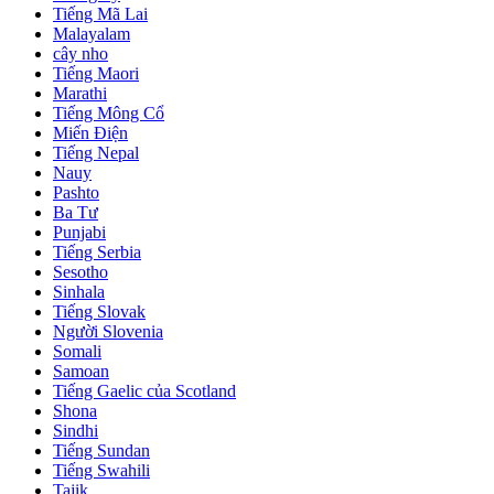
Tiếng Mã Lai
Malayalam
cây nho
Tiếng Maori
Marathi
Tiếng Mông Cổ
Miến Điện
Tiếng Nepal
Nauy
Pashto
Ba Tư
Punjabi
Tiếng Serbia
Sesotho
Sinhala
Tiếng Slovak
Người Slovenia
Somali
Samoan
Tiếng Gaelic của Scotland
Shona
Sindhi
Tiếng Sundan
Tiếng Swahili
Tajik